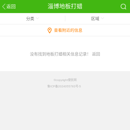
淄博地板打蜡
返回
分类
区域
查看附近的信息
没有找到地板打蜡相关信息记录！
返回
©copyright便民网
鲁ICP备2024055783号-5