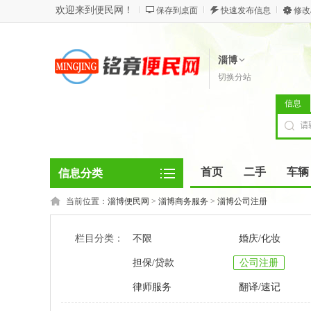
欢迎来到便民网！
保存到桌面
快速发布信息
修改
淄博
切换分站
信息
首页
二手
车辆
信息分类
当前位置：
淄博便民网
>
淄博商务服务
>
淄博公司注册
栏目分类：
不限
婚庆/化妆
担保/贷款
公司注册
律师服务
翻译/速记